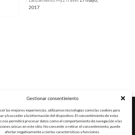
2017
Gestionar consentimiento
cer las mejores experiencias, utilizamos tecnologías como las cookies para
r y/o acceder a la información del dispositivo. El consentimiento de estas
Go
Go
Go
s nos permitirá procesar datos como el comportamiento de navegación o las
aciones únicas en este sitio. No consentir o retirar el consentimiento, puede
to
to
to
afectar negativamente a ciertas características y funciones.
Facebook
Twitter
Linkedin