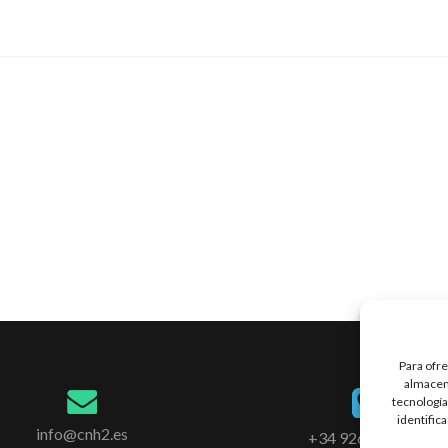
Para ofre
almacena
tecnología
identific
info@cnh2.es
+34 926 420 682