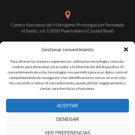
Centro Nacional del Hidrógeno Prolongación Fernando
el Santo, s/n 13500 Puertollano (Ciudad Real)
Gestionar consentimiento
info@cnh2.es
Para ofrecer las mejores experiencias, utilizamos tecnologías como las
cookies para almacenar y/o acceder a la información del dispositivo. El
consentimiento de estas tecnologías nos permitirá procesar datos como el
comportamiento de navegación o las identificaciones únicas en este sitio.
No consentir o retirar el consentimiento, puede afectar negativamente a
+34 926 420 682
ciertas características y funciones.
ACEPTAR
Go
Go
Go
to
to
to
DENEGAR
Facebook
Twitter
Linkedin
©2017 CNH2
VER PREFERENCIAS